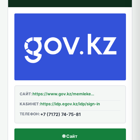
https://www.gov.kz/memleket/entities/adilet?lang=ru
САЙТ:
https://idp.egov.kz/idp/sign-in
КАБИНЕТ:
ТЕЛЕФОН:
+7 (7172) 74-75-81
🌐 Сайт