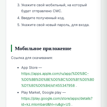
Укажите свой мобильный, на который
будет отправлено СМС.
Введите полученный код.
Укажите свой новый пароль, для входа.
Мобильное приложение
Ссылка для скачивания:
App Store —
https://apps.apple.com/ru/app/%D0%BC-
%D0%BB%D0%BE%D0%BC%D0%B1%D0%B0
%D1%80%D0%B4/id1455347958
.
Play Market, Google play —
https://play.google.com/store/apps/details?
id=kz.mlombard&hl=ru&gl=US
.