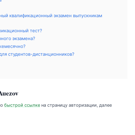
ьный квалификационный экзамен выпускникам
фикационный тест?
нного экзамена?
жемесячно?
для студентов-дистанционников?
Auezov
по
быстрой ссылке
на страницу авторизации, далее