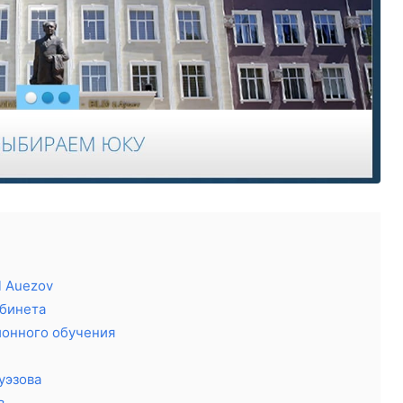
l Auezov
абинета
онного обучения
уэзова
в