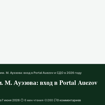
м. М. Ауэзова: вход в Portal Auezov и СДО в 2026 году
М. Ауэзова: вход в Portal Auezov
о
7 июня 2026
·
⏱️ 6 мин чтения
·
260
·
0 комментариев